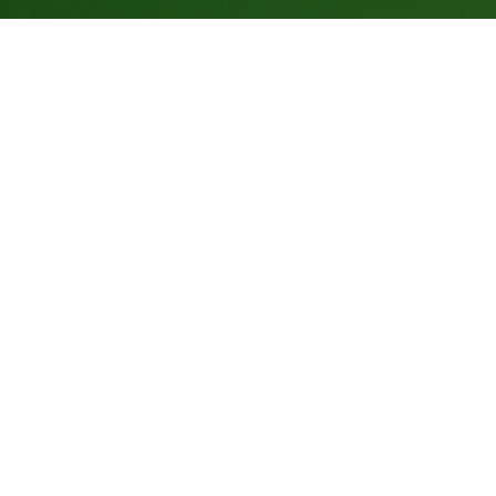
Indicadores dessa ação
50
kg de CO
compensados
2
300
Árvores Equivalentes Por 20 Anos
10
Número de apoiadores