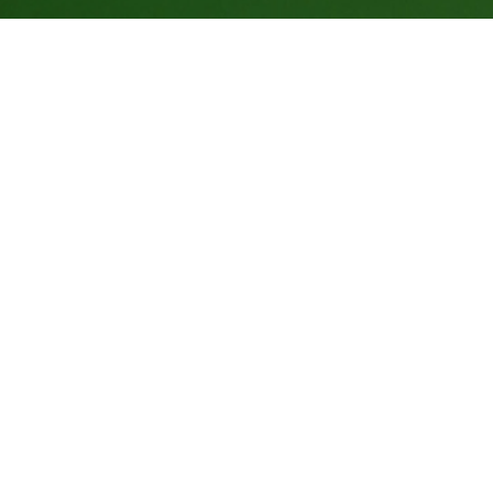
Indicadores dessa ação
86.000
kg de CO
compensados
2
516
Árvores Equivalentes Por 20 Anos
0
Número de apoiadores