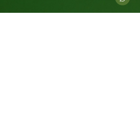
Indicadores dessa ação
3.185.432
kg de CO
compensados
2
19.112
Árvores Equivalentes Por 20 Anos
200