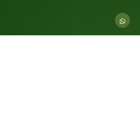
Indicadores dessa ação
5.000
kg de CO
compensados
2
30