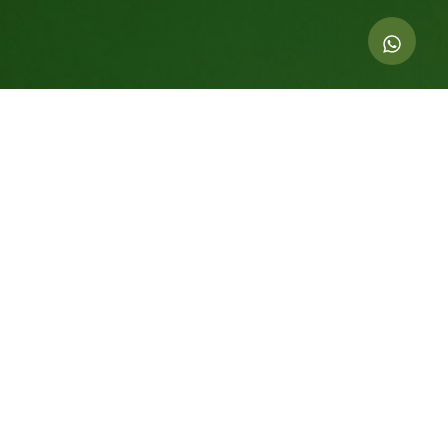
Indicadores dessa ação
6.001
kg de CO
compensados
2
36
Árvores Equivalentes Por 20 Anos