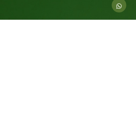
Indicadores dessa ação
1.000
kg de CO
compensados
2
6
Árvores Equivalentes Por 20 Anos