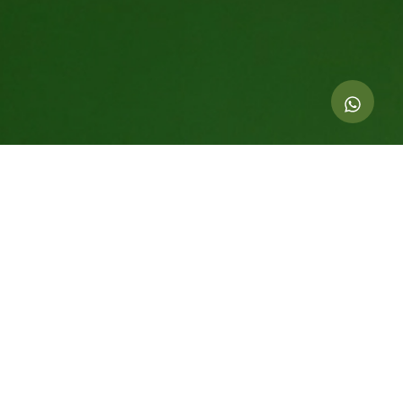
Indicadores dessa ação
1.000
kg de CO
compensados
2