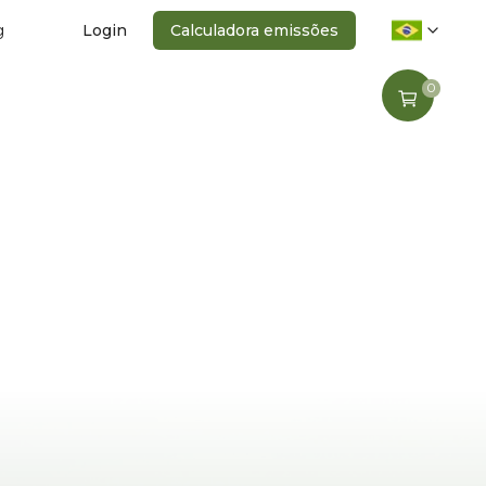
g
Login
Calculadora emissões
0