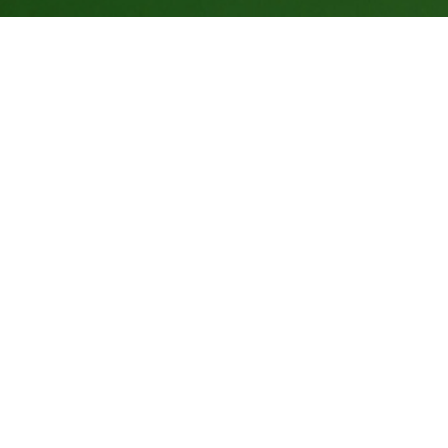
Indicadores dessa ação
26.000
kg de CO
compensados
2
150
Árvores Equivalentes Por 20 Anos
5.990
Número de apoiadores