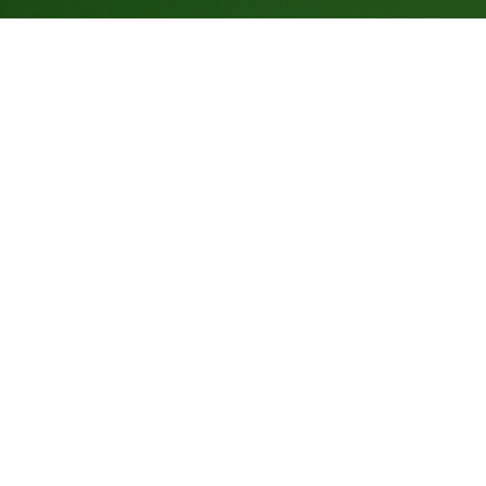
Indicadores dessa ação
1.000
kg de CO
compensados
2
6
Árvores Equivalentes Por 20 Anos
190
Número de apoiadores