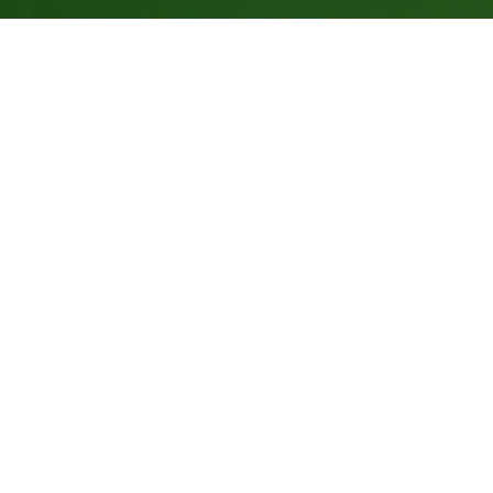
Indicadores dessa ação
156.000
kg de CO
compensados
2
936
Árvores Equivalentes Por 20 Anos
323
Número de apoiadores