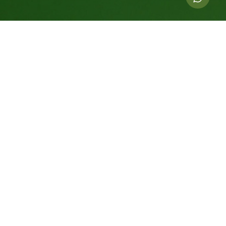
Indicadores dessa ação
113.000
kg de CO
compensados
2
672
Árvores Equivalentes Por 20 Anos
77.450