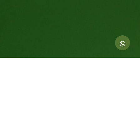
Indicadores dessa ação
208.942