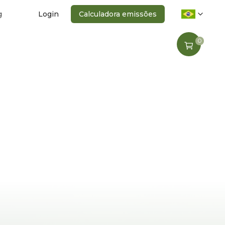
g
Login
Calculadora emissões
0