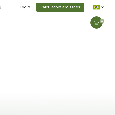
g
Login
Calculadora emissões
0