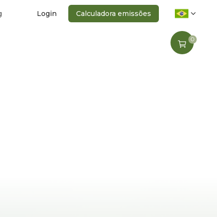
g
Login
Calculadora emissões
0