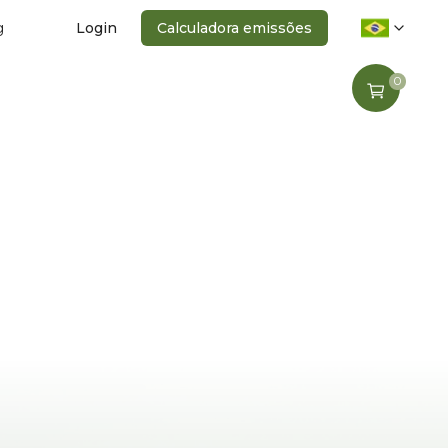
g
Login
Calculadora emissões
0