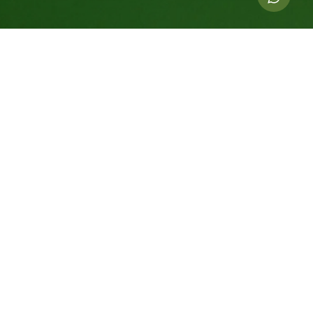
Indicadores dessa ação
19.000
kg de CO
compensados
2
114
Árvores Equivalentes Por 20 Anos
1.183