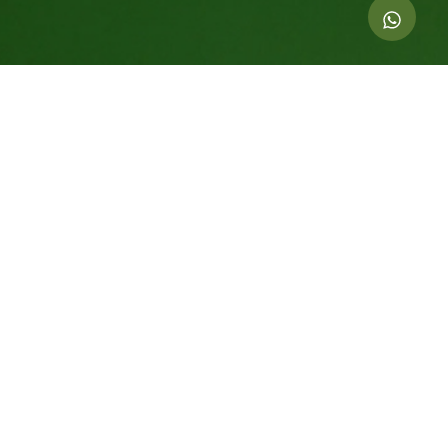
Indicadores dessa ação
2.000
kg de CO
compensados
2
12
Árvores Equivalentes Por 20 Anos