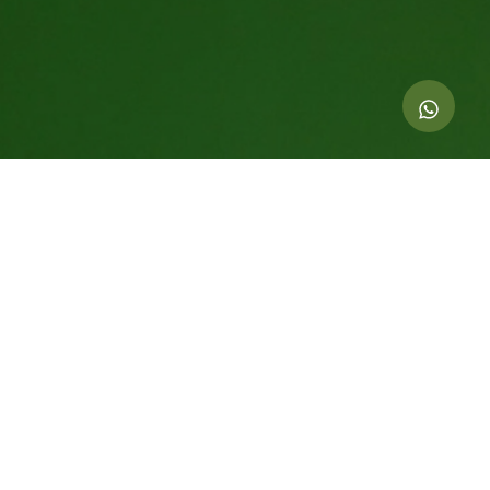
Indicadores de esta acción
21.000
kg de CO
compensados
2